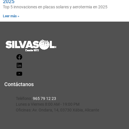
2025
Top 5 innovaciones en placas solares y aerotermia en 2025
Leer más »
Contáctanos
Teléfono:
965 79 12 23
Lunes a Viernes 8:00 AM - 19:00 PM
Oficinas:
Av. Ondara, 14, 03730 Xàbia, Alicante