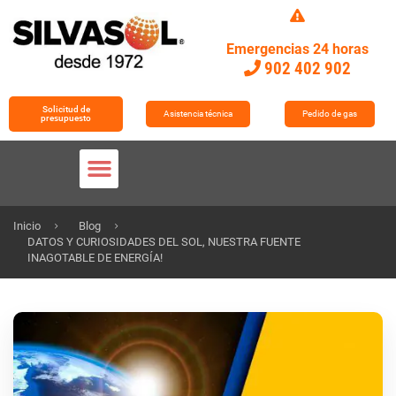
Emergencias 24 horas
902 402 902
Solicitud de
Asistencia técnica
Pedido de gas
presupuesto
TRABAJA CON NOSOTROS
Inicio
Blog
DATOS Y CURIOSIDADES DEL SOL, NUESTRA FUENTE
INAGOTABLE DE ENERGÍA!