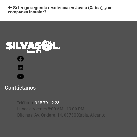
Si tengo segunda residencia en Jávea (Xàbia), ¿me
compensa instalar?
Contáctanos
Teléfono:
965 79 12 23
Lunes a Viernes 8:00 AM - 19:00 PM
Oficinas:
Av. Ondara, 14, 03730 Xàbia, Alicante