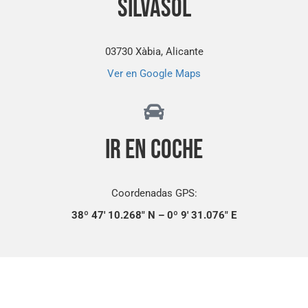
Silvasol
03730 Xàbia, Alicante
Ver en Google Maps
Ir en coche
Coordenadas GPS:
38º 47′ 10.268″ N – 0º 9′ 31.076″ E