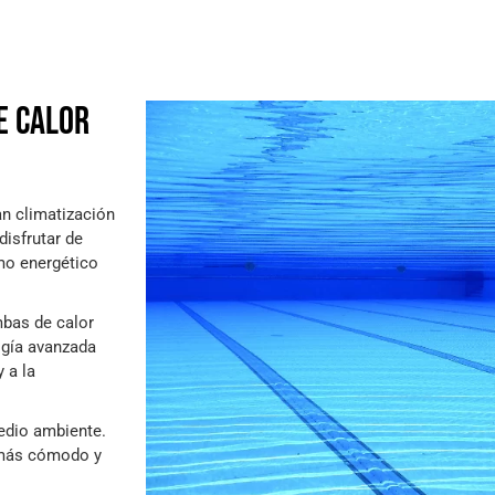
e calor
n climatización
disfrutar de
umo energético
mbas de calor
ogía avanzada
 a la
medio ambiente.
o más cómodo y