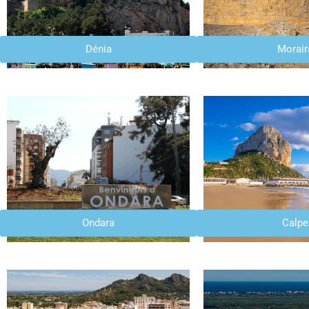
Dénia
Morair
Ondara
Calpe