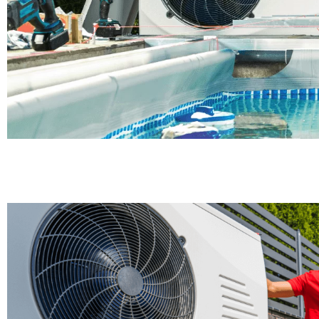
Instalación de 
calor en G
Tú mejor opción para climati
PIDE PRESUPUESTO 