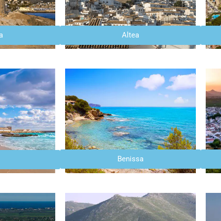
a
Altea
Benissa