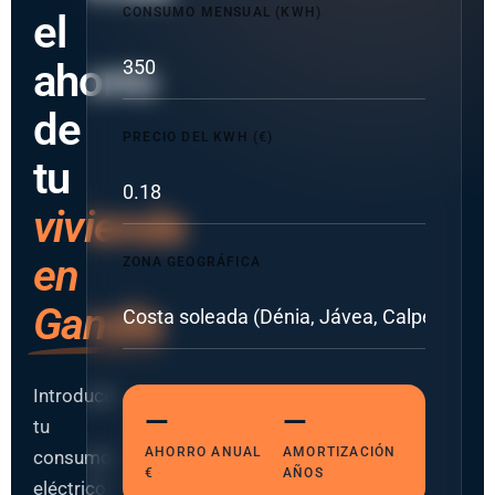
CONSUMO MENSUAL (KWH)
el
ahorro
de
PRECIO DEL KWH (€)
tu
vivienda
en
ZONA GEOGRÁFICA
Gandía
Introduce
—
—
tu
AHORRO ANUAL
AMORTIZACIÓN
consumo
€
AÑOS
eléctrico