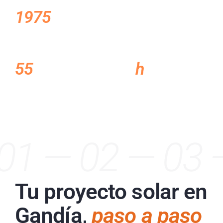
1975
+2.000
FUNDACIÓN EN XÀBIA
INSTALACIONES
REALIZADAS
55
%
24
h
SUBVENCIÓN C.
SERVICIO TÉCNICO PROPIO
VALENCIANA
01 — 02 — 03 
Tu proyecto solar en
Gandía,
paso a paso