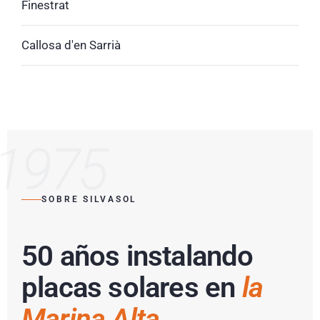
Finestrat
Callosa d'en Sarrià
1975
SOBRE SILVASOL
50 años instalando
placas solares en
la
Marina Alta