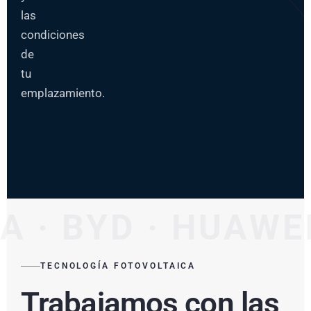
las
condiciones
de
tu
emplazamiento.
A · BYD · HUAWE
TECNOLOGÍA FOTOVOLTAICA
Trabajamos con las