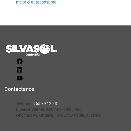
mejor el autoconsumo
Contáctanos
Teléfono:
965 79 12 23
Lunes a Viernes 8:00 AM - 19:00 PM
Oficinas:
Av. Ondara, 14, 03730 Xàbia, Alicante