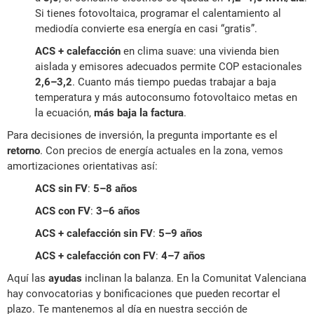
Si tienes fotovoltaica, programar el calentamiento al
mediodía convierte esa energía en casi “gratis”.
ACS + calefacción
en clima suave: una vivienda bien
aislada y emisores adecuados permite COP estacionales
2,6–3,2
. Cuanto más tiempo puedas trabajar a baja
temperatura y más autoconsumo fotovoltaico metas en
la ecuación,
más baja la factura
.
Para decisiones de inversión, la pregunta importante es el
retorno
. Con precios de energía actuales en la zona, vemos
amortizaciones orientativas así:
ACS sin FV
:
5–8 años
ACS con FV
:
3–6 años
ACS + calefacción sin FV
:
5–9 años
ACS + calefacción con FV
:
4–7 años
Aquí las
ayudas
inclinan la balanza. En la Comunitat Valenciana
hay convocatorias y bonificaciones que pueden recortar el
plazo. Te mantenemos al día en nuestra sección de