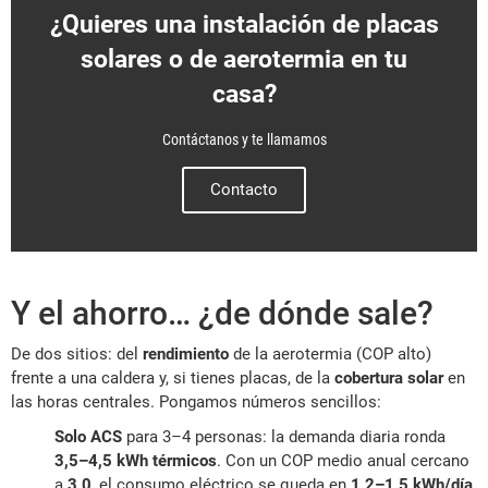
¿Quieres una instalación de placas
solares o de aerotermia en tu
casa?
Contáctanos y te llamamos
Contacto
Y el ahorro… ¿de dónde sale?
De dos sitios: del
rendimiento
de la aerotermia (COP alto)
frente a una caldera y, si tienes placas, de la
cobertura solar
en
las horas centrales. Pongamos números sencillos:
Solo ACS
para 3–4 personas: la demanda diaria ronda
3,5–4,5 kWh térmicos
. Con un COP medio anual cercano
a
3,0
, el consumo eléctrico se queda en
1,2–1,5 kWh/día
.