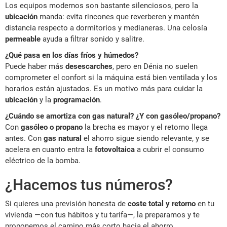
Los equipos modernos son bastante silenciosos, pero la
ubicación
manda: evita rincones que reverberen y mantén
distancia respecto a dormitorios y medianeras. Una celosía
permeable
ayuda a filtrar sonido y salitre.
¿Qué pasa en los días fríos y húmedos?
Puede haber más
desescarches
, pero en Dénia no suelen
comprometer el confort si la máquina está bien ventilada y los
horarios están ajustados. Es un motivo más para cuidar la
ubicación
y la
programación
.
¿Cuándo se amortiza con gas natural? ¿Y con gasóleo/propano?
Con
gasóleo o propano
la brecha es mayor y el retorno llega
antes. Con
gas natural
el ahorro sigue siendo relevante, y se
acelera en cuanto entra la
fotovoltaica
a cubrir el consumo
eléctrico de la bomba.
¿Hacemos tus números?
Si quieres una previsión honesta de
coste total y retorno
en tu
vivienda —con tus hábitos y tu tarifa—, la preparamos y te
proponemos el camino más corto hacia el ahorro.